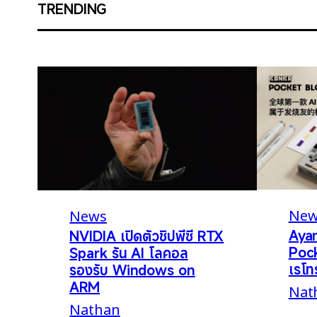
TRENDING
New
News
Aya
NVIDIA เปิดตัวชิปพีซี RTX
Pock
Spark รัน AI โลคอล
เรโท
รองรับ Windows on
ARM
Nat
Nathan