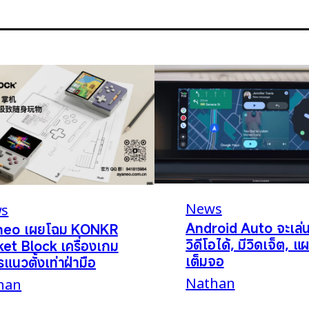
News
s
Android Auto จะเล่
neo เผยโฉม KONKR
วิดีโอได้, มีวิดเจ็ต, แผ
et Block เครื่องเกม
เต็มจอ
รแนวตั้งเท่าฝ่ามือ
Nathan
han