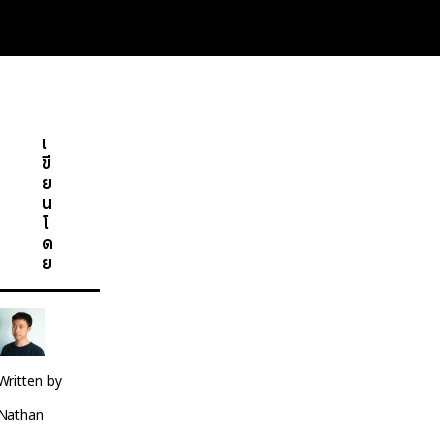
เ
ขี
ย
น
โ
ด
ย
Written by
Nathan