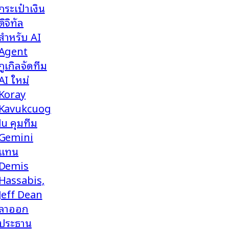
กระเป๋าเงิน
ดิจิทัล
สำหรับ AI
Agent
กูเกิลจัดทีม
AI ใหม่
Koray
Kavukcuog
lu คุมทีม
Gemini
แทน
Demis
Hassabis,
Jeff Dean
ลาออก
ประธาน