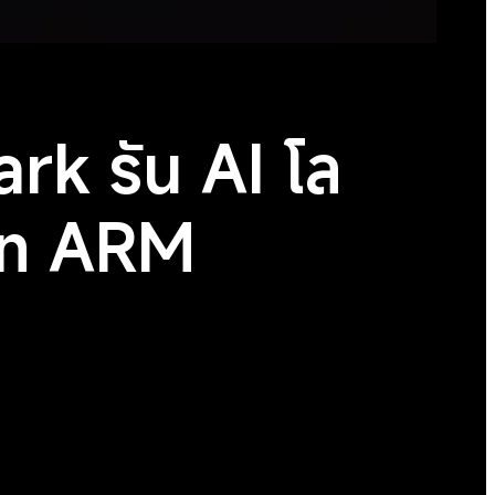
rk รัน AI โล
on ARM