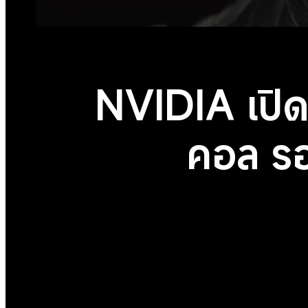
NVIDIA เปิด
คอล ร