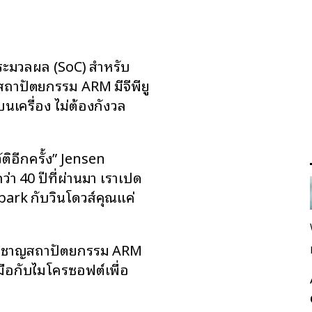
ระมวลผล (SoC) สำหรับ
ยสถาปัตยกรรม ARM มีจีพียู
นเครื่อง ไม่ต้องกังวล
ติอีกครั้ง” Jensen
 40 ปีที่ผ่านมา เราเปิด
park กับวินโดวส์คุณแค่
ี่ยวชาญสถาปัตยกรรม ARM
ือกับไมโครซอฟต์เพื่อ