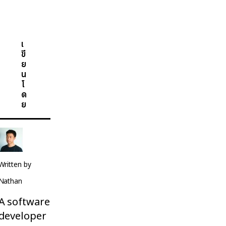
เ
ขี
ย
น
โ
ด
ย
Written by
Nathan
A software
developer