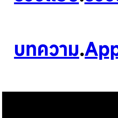
บทความ
.
App