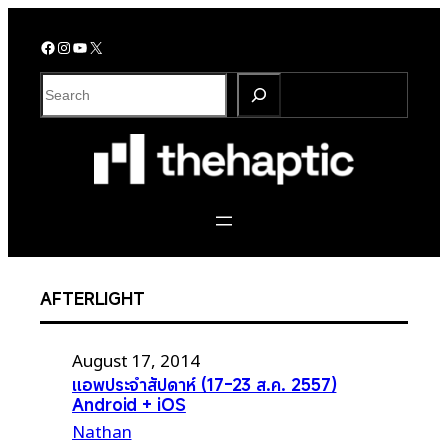
Skip
to
Facebook
Instagram
YouTube
X
content
S
e
a
r
c
h
AFTERLIGHT
August 17, 2014
แอพประจำสัปดาห์ (17-23 ส.ค. 2557)
Android + iOS
Nathan