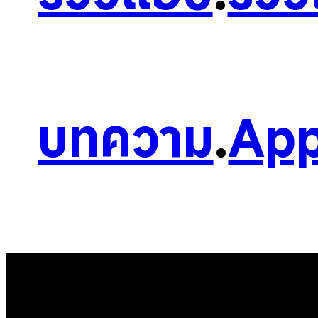
บทความ
.
App