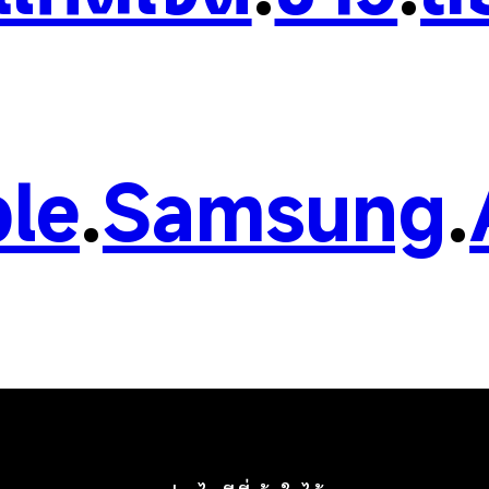
le
.
Samsung
.