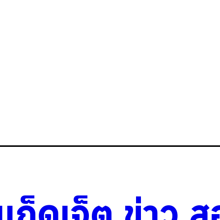
วแก็ดเจ็ต
.
ข่าว
.
ส