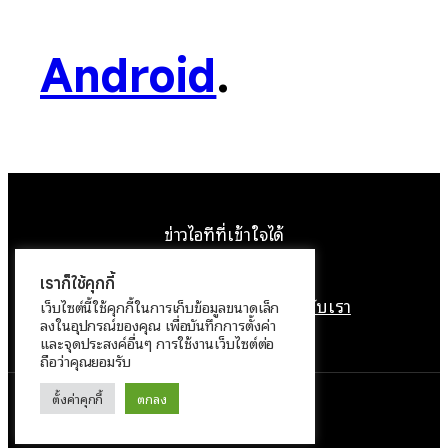
Android
.
ข่าวไอทีที่เข้าใจได้
Facebook
Instagram
YouTube
X
เราก็ใช้คุกกี้
หน้าแรก
ติดต่อเรา
ลิขสิทธิ์
เกี่ยวกับเรา
เว็บไซต์นี้ใช้คุกกี้ในการเก็บข้อมูลขนาดเล็ก
ลงในอุปกรณ์ของคุณ เพื่อบันทึกการตั้งค่า
นโยบายข้อมูลส่วนบุคคล
และจุดประสงค์อื่นๆ การใช้งานเว็บไซต์ต่อ
ถือว่าคุณยอมรับ
ตั้งค่าคุกกี้
ตกลง
ทำงานด้วย
WordPress