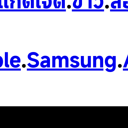
วแก็ดเจ็ต
.
ข่าว
.
ส
le
.
Samsung
.