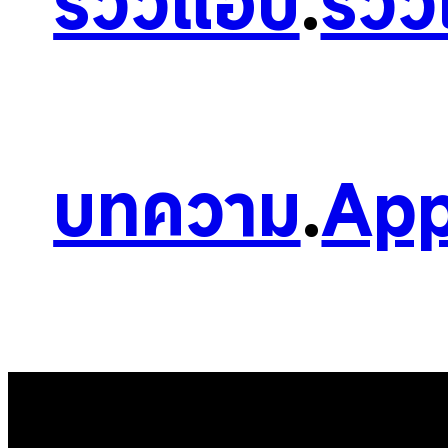
รีวิวแอป
.
รีวิ
บทความ
.
App