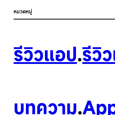
หมวดหมู่
รีวิวแอป
.
รีวิ
บทความ
.
App