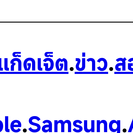
วแก็ดเจ็ต
.
ข่าว
.
ส
le
.
Samsung
.