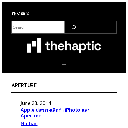
Skip
to
Facebook
Instagram
YouTube
X
content
S
e
a
r
c
h
APERTURE
June 28, 2014
Apple ประกาศเลิกทำ iPhoto และ
Aperture
Nathan