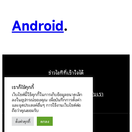
Android
.
ข่าวไอทีที่เข้าใจได้
Facebook
Instagram
YouTube
X
เราก็ใช้คุกกี้
หน้าแรก
ติดต่อเรา
ลิขสิทธิ์
เกี่ยวกับเรา
เว็บไซต์นี้ใช้คุกกี้ในการเก็บข้อมูลขนาดเล็ก
ลงในอุปกรณ์ของคุณ เพื่อบันทึกการตั้งค่า
นโยบายข้อมูลส่วนบุคคล
และจุดประสงค์อื่นๆ การใช้งานเว็บไซต์ต่อ
ถือว่าคุณยอมรับ
ตั้งค่าคุกกี้
ตกลง
ทำงานด้วย
WordPress