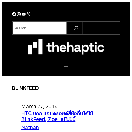
Skip
to
Facebook
Instagram
YouTube
X
content
S
e
a
r
c
h
BLINKFEED
March 27, 2014
HTC บอก แอนดรอยด์ยี่ห้ออื่นได้ใช้
BlinkFeed, Zoe แน่ในปีนี้
Nathan