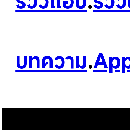
รีวิวแอป
.
รีวิ
บทความ
.
App