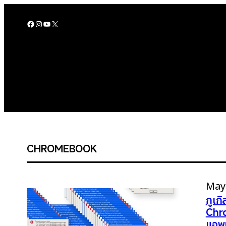
Skip
to
Facebook
Instagram
YouTube
X
content
CHROMEBOOK
May 
กูเก
Chr
แอพ