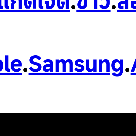
วแก็ดเจ็ต
.
ข่าว
.
ส
le
.
Samsung
.