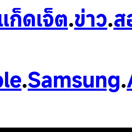
วแก็ดเจ็ต
.
ข่าว
.
ส
le
.
Samsung
.