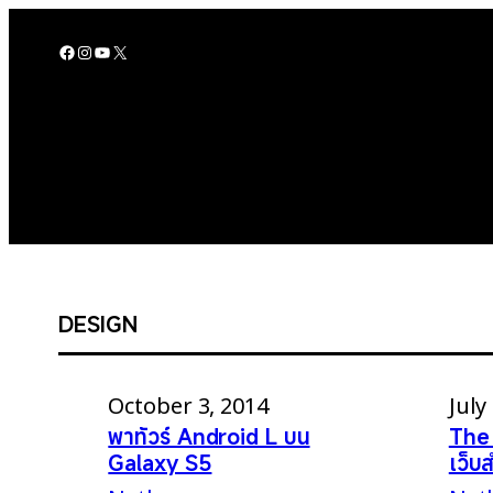
Skip
to
Facebook
Instagram
YouTube
X
content
DESIGN
October 3, 2014
July
พาทัวร์ Android L บน
The 
Galaxy S5
เว็บ