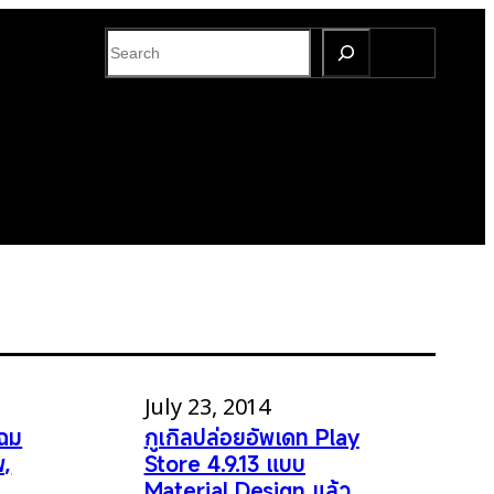
S
e
a
r
c
h
July 23, 2014
โฉม
กูเกิลปล่อยอัพเดท Play
พ,
Store 4.9.13 แบบ
Material Design แล้ว