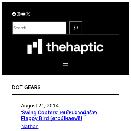
Skip
to
Facebook
Instagram
YouTube
X
content
S
e
a
r
c
h
DOT GEARS
August 21, 2014
‘Swing Copters’ เกมใหม่จากผู้สร้าง
Flappy Bird (ดาวน์โหลดฟรี)
Nathan