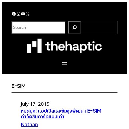
Skip
to
Facebook
Instagram
YouTube
X
content
S
e
a
r
c
h
E-SIM
July 17, 2015
หมดยุค! แอปเปิลและซัมซุงพัฒนา E-SIM
กำจัดซิมการ์ดแบบเก่า
Nathan