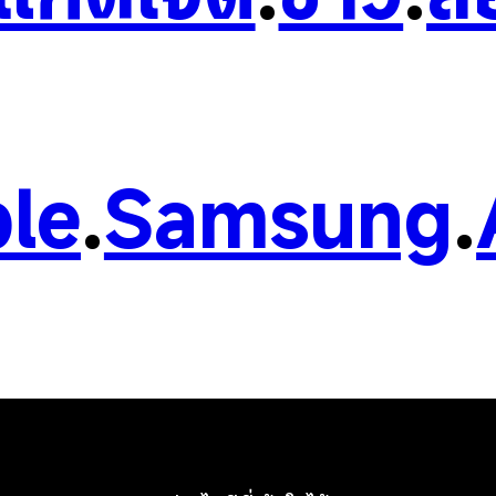
le
.
Samsung
.