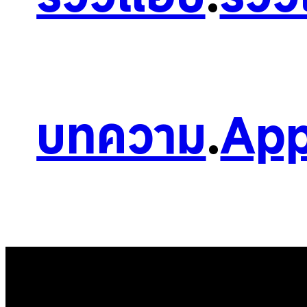
บทความ
.
App