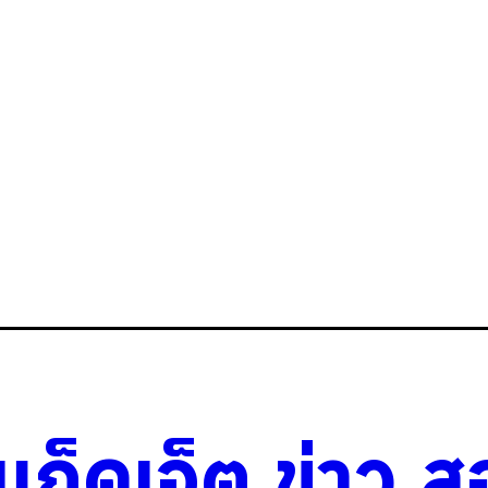
วแก็ดเจ็ต
.
ข่าว
.
ส