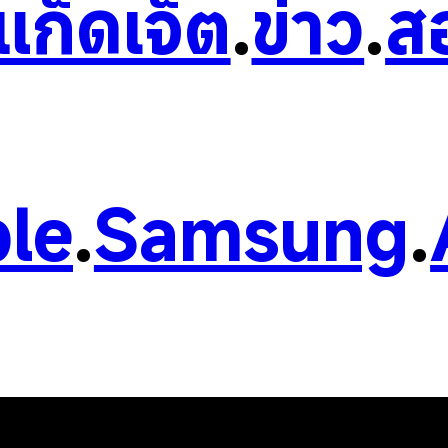
วแก็ดเจ็ต
.
ข่าว
.
ส
le
.
Samsung
.