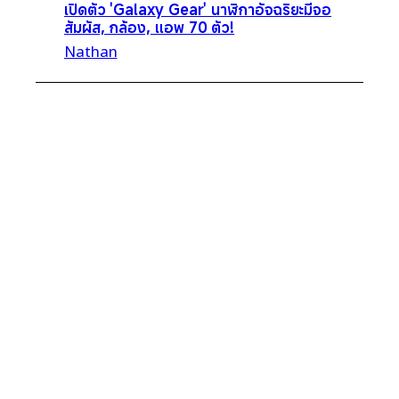
เปิดตัว 'Galaxy Gear' นาฬิกาอัจฉริยะมีจอ
สัมผัส, กล้อง, แอพ 70 ตัว!
Nathan