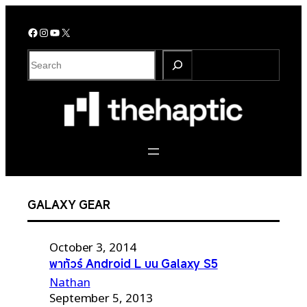
Skip
to
Facebook
Instagram
YouTube
X
content
S
e
a
r
c
h
GALAXY GEAR
October 3, 2014
พาทัวร์ Android L บน Galaxy S5
Nathan
September 5, 2013