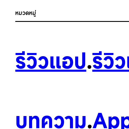
หมวดหมู่
รีวิวแอป
.
รีวิ
บทความ
.
App