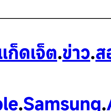
วแก็ดเจ็ต
.
ข่าว
.
ส
le
.
Samsung
.