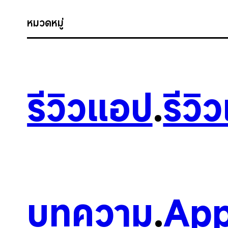
หมวดหมู่
รีวิวแอป
.
รีวิ
บทความ
.
App