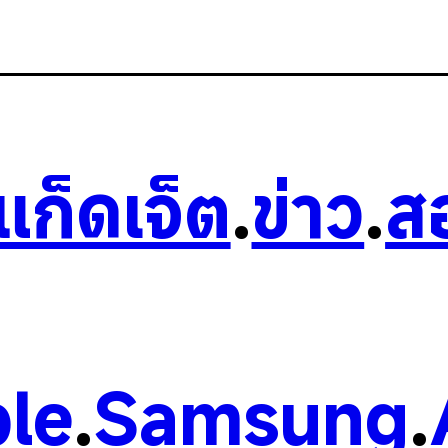
วแก็ดเจ็ต
.
ข่าว
.
ส
le
.
Samsung
.