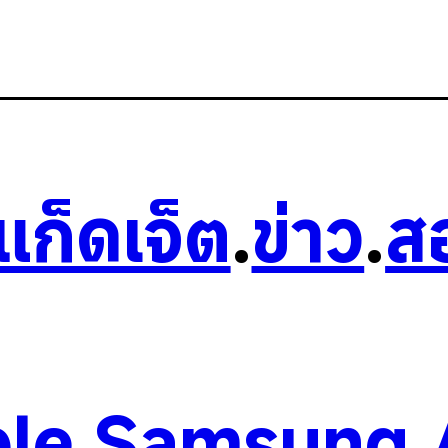
วแก็ดเจ็ต
.
ข่าว
.
ส
le
.
Samsung
.