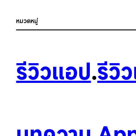
หมวดหมู่
รีวิวแอป
.
รีวิ
บทความ
.
App