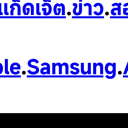
วแก็ดเจ็ต
.
ข่าว
.
ส
le
.
Samsung
.