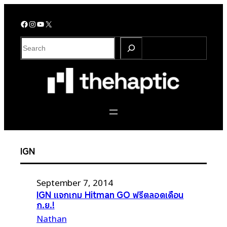
Skip
to
Facebook
Instagram
YouTube
X
content
S
e
a
r
c
h
IGN
September 7, 2014
IGN แจกเกม Hitman GO ฟรีตลอดเดือน
ก.ย.!
Nathan