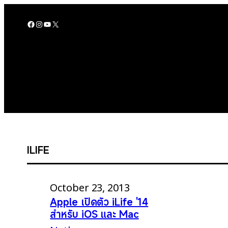
Skip
to
Facebook
Instagram
YouTube
X
content
ILIFE
October 23, 2013
Apple เปิดตัว iLife '14
สำหรับ iOS และ Mac