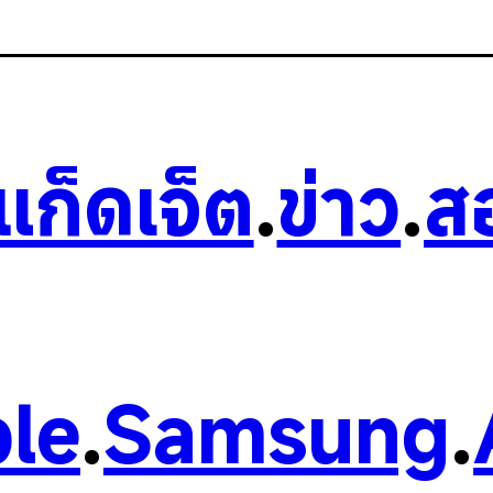
วแก็ดเจ็ต
.
ข่าว
.
ส
le
.
Samsung
.