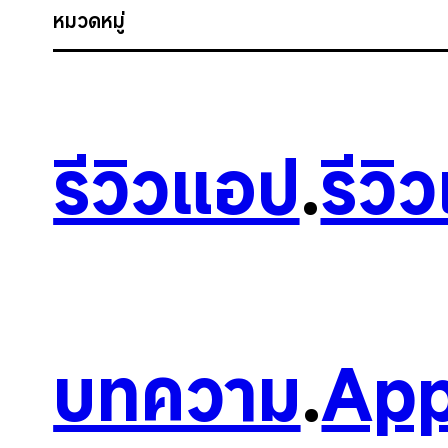
หมวดหมู่
รีวิวแอป
.
รีวิ
บทความ
.
App