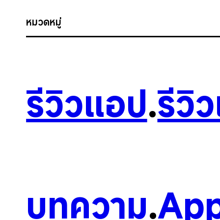
หมวดหมู่
รีวิวแอป
.
รีวิ
บทความ
.
App