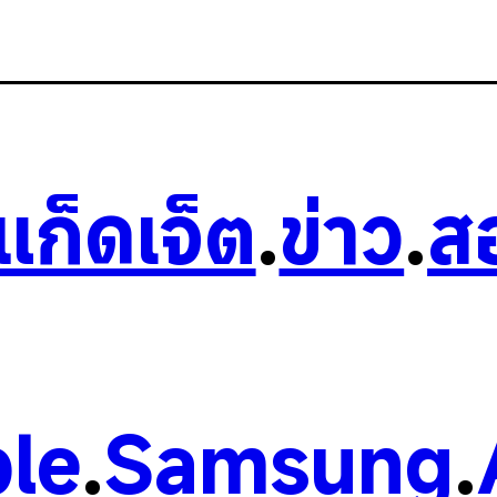
วแก็ดเจ็ต
.
ข่าว
.
ส
le
.
Samsung
.