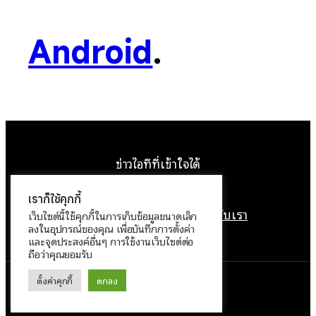
Android
.
ข่าวไอทีที่เข้าใจได้
Facebook
Instagram
YouTube
X
เราก็ใช้คุกกี้
หน้าแรก
ติดต่อเรา
ลิขสิทธิ์
เกี่ยวกับเรา
เว็บไซต์นี้ใช้คุกกี้ในการเก็บข้อมูลขนาดเล็ก
ลงในอุปกรณ์ของคุณ เพื่อบันทึกการตั้งค่า
นโยบายข้อมูลส่วนบุคคล
และจุดประสงค์อื่นๆ การใช้งานเว็บไซต์ต่อ
ถือว่าคุณยอมรับ
ตั้งค่าคุกกี้
ตกลง
ทำงานด้วย
WordPress