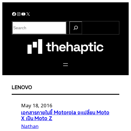
Skip
to
Facebook
Instagram
YouTube
X
content
S
e
a
r
c
h
LENOVO
May 18, 2016
เอกสารภายในชี้ Motorola จะเปลี่ยน Moto
X เป็น Moto Z
Nathan