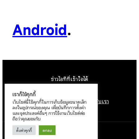
Android
.
ข่าวไอทีที่เข้าใจได้
Facebook
Instagram
YouTube
X
เราก็ใช้คุกกี้
หน้าแรก
ติดต่อเรา
ลิขสิทธิ์
เกี่ยวกับเรา
เว็บไซต์นี้ใช้คุกกี้ในการเก็บข้อมูลขนาดเล็ก
ลงในอุปกรณ์ของคุณ เพื่อบันทึกการตั้งค่า
นโยบายข้อมูลส่วนบุคคล
และจุดประสงค์อื่นๆ การใช้งานเว็บไซต์ต่อ
ถือว่าคุณยอมรับ
ตั้งค่าคุกกี้
ตกลง
ทำงานด้วย
WordPress