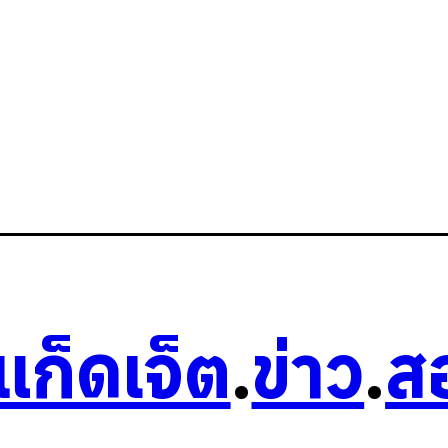
วแก็ดเจ็ต
.
ข่าว
.
ส