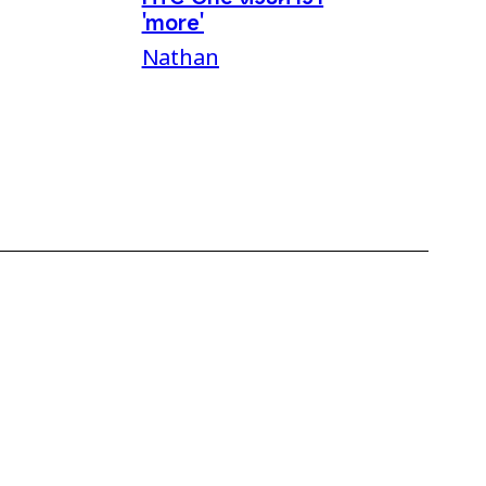
'more'
Nathan