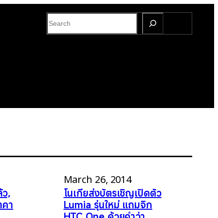
S
e
a
r
c
h
March 26, 2014
้ว,
โนเกียส่งบัตรเชิญเปิดตัว
าคา
Lumia รุ่นใหม่ แถมจิก
HTC One ด้วยคำว่า