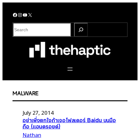
Skip
to
Facebook
Instagram
YouTube
X
content
S
e
a
r
c
h
MALWARE
July 27, 2014
อย่าเพิ่งตกใจถ้าเจอโฟลเดอร์ Baidu บนมือ
ถือ (แอนดรอยด์)
Nathan