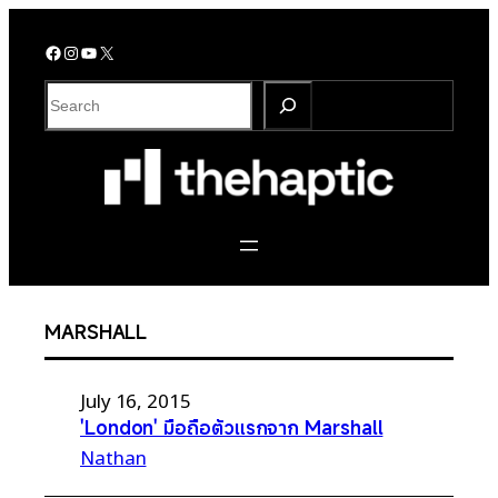
Skip
to
Facebook
Instagram
YouTube
X
content
S
e
a
r
c
h
MARSHALL
July 16, 2015
'London' มือถือตัวแรกจาก Marshall
Nathan