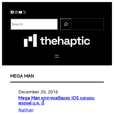
Skip
to
Facebook
Instagram
YouTube
X
content
S
e
a
r
c
h
MEGA MAN
December 20, 2016
Mega Man หกภาคเตรียมลง iOS และแอน
ดรอยด์ ม.ค. นี้
Nathan