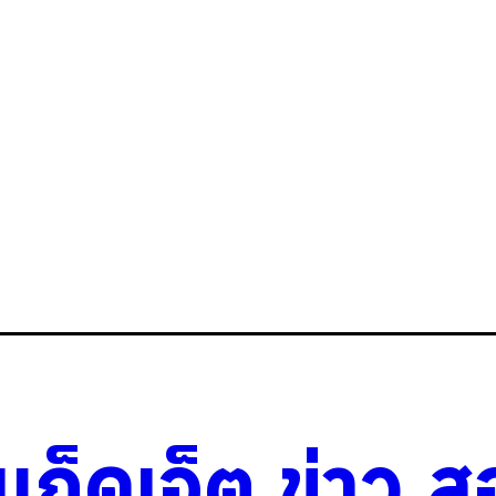
วแก็ดเจ็ต
.
ข่าว
.
ส