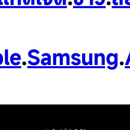
le
.
Samsung
.