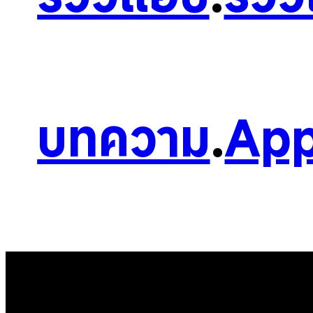
บทความ
.
App