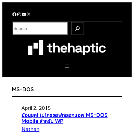
Skip
to
Facebook
Instagram
YouTube
X
content
S
e
a
r
c
h
MS-DOS
April 2, 2015
ย้อนยุค! ไมโครซอฟท์ออกแอพ MS-DOS
Mobile สำหรับ WP
Nathan