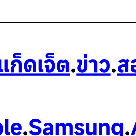
วแก็ดเจ็ต
.
ข่าว
.
ส
le
.
Samsung
.