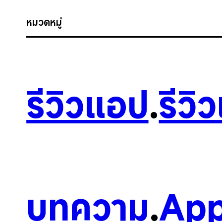
หมวดหมู่
รีวิวแอป
.
รีวิ
บทความ
.
App