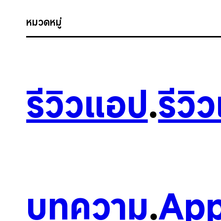
หมวดหมู่
รีวิวแอป
.
รีวิ
บทความ
.
App