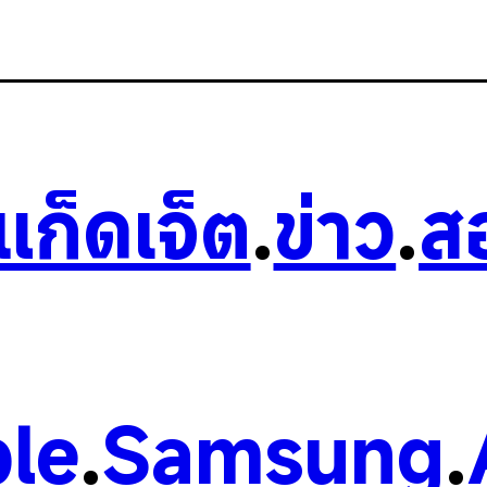
วแก็ดเจ็ต
.
ข่าว
.
ส
le
.
Samsung
.