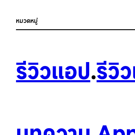
หมวดหมู่
รีวิวแอป
.
รีวิ
บทความ
.
App