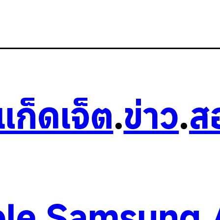
วแก็ดเจ็ต
.
ข่าว
.
ส
le
.
Samsung
.