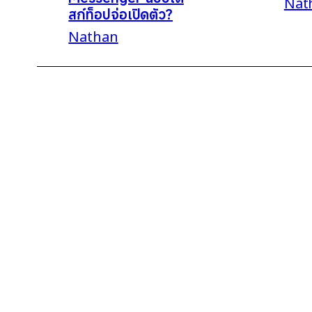
Nat
สก์ท็อปจ่อเปิดตัว?
Nathan