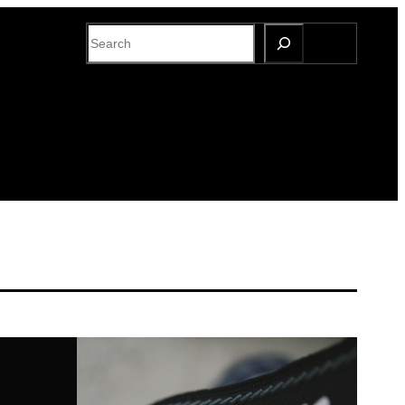
S
e
a
r
c
h