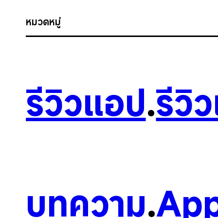
หมวดหมู่
รีวิวแอป
.
รีวิ
บทความ
.
App