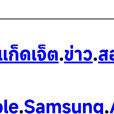
วแก็ดเจ็ต
.
ข่าว
.
ส
le
.
Samsung
.