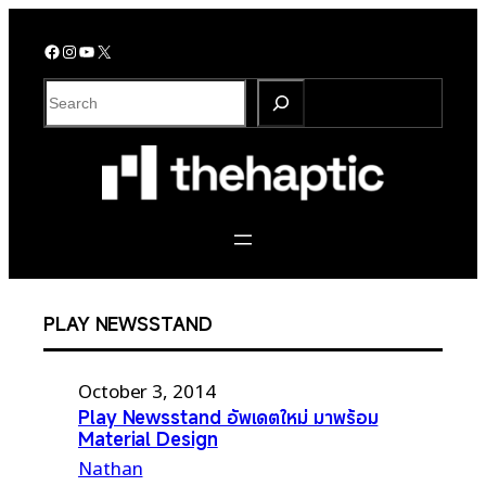
Skip
to
Facebook
Instagram
YouTube
X
content
S
e
a
r
c
h
PLAY NEWSSTAND
October 3, 2014
Play Newsstand อัพเดตใหม่ มาพร้อม
Material Design
Nathan