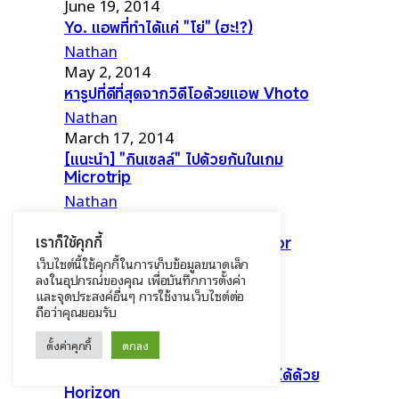
June 19, 2014
Yo. แอพที่ทำได้แค่ "โย่" (ฮะ!?)
Nathan
May 2, 2014
หารูปที่ดีที่สุดจากวิดีโอด้วยแอพ Vhoto
Nathan
March 17, 2014
[แนะนำ] "กินเซลล์" ไปด้วยกันในเกม
Microtrip
Nathan
March 2, 2014
[แนะนำ] ตะลุยอวกาศในเกม PeaPor
เราก็ใช้คุกกี้
เว็บไซต์นี้ใช้คุกกี้ในการเก็บข้อมูลขนาดเล็ก
Nathan
ลงในอุปกรณ์ของคุณ เพื่อบันทึกการตั้งค่า
March 1, 2014
และจุดประสงค์อื่นๆ การใช้งานเว็บไซต์ต่อ
หาอะไรก็ถูกใจด้วยแอพ 'Rank'
ถือว่าคุณยอมรับ
Nathan
ตั้งค่าคุกกี้
ตกลง
January 17, 2014
ถ่ายวิดีโอมาแนวไหนก็เป็นแนวนอนได้ด้วย
Horizon