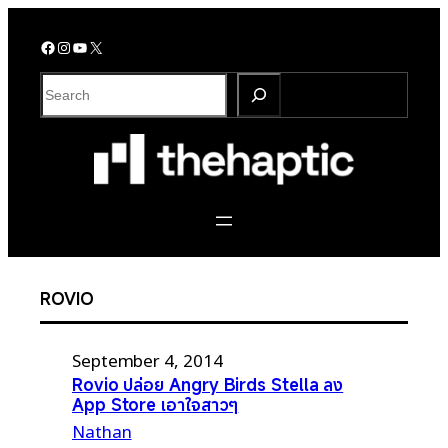
Skip
to
Facebook
Instagram
YouTube
X
content
S
e
a
r
c
h
ROVIO
September 4, 2014
Rovio ปล่อย Angry Birds Stella ลง
App Store เอาใจสาวๆ
Nathan