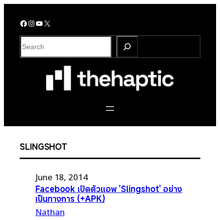
Skip
to
Facebook
Instagram
YouTube
X
content
S
e
a
r
c
h
SLINGSHOT
June 18, 2014
Facebook เปิดตัวแอพ 'Slingshot' อย่าง
เป็นทางการ (+APK)
Nathan