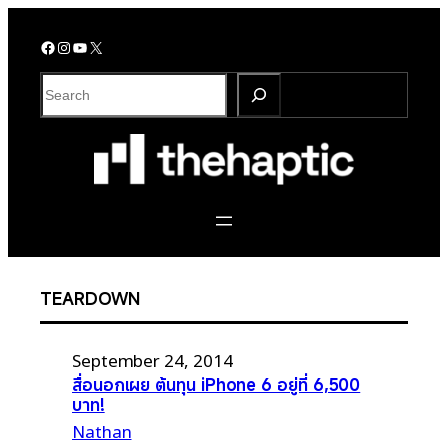
Skip
to
Facebook
Instagram
YouTube
X
content
S
e
a
r
c
h
TEARDOWN
September 24, 2014
สื่อนอกเผย ต้นทุน iPhone 6 อยู่ที่ 6,500
บาท!
Nathan