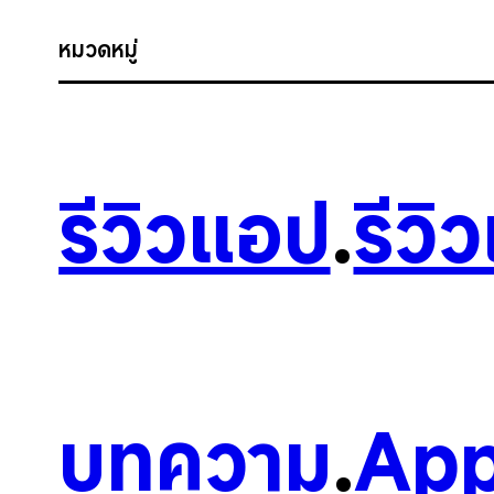
หมวดหมู่
รีวิวแอป
.
รีวิ
บทความ
.
App