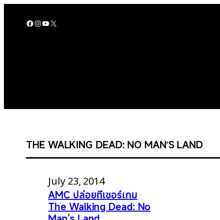
Skip
to
Facebook
Instagram
YouTube
X
content
THE WALKING DEAD: NO MAN’S LAND
July 23, 2014
AMC ปล่อยทีเซอร์เกม
The Walking Dead: No
Man's Land