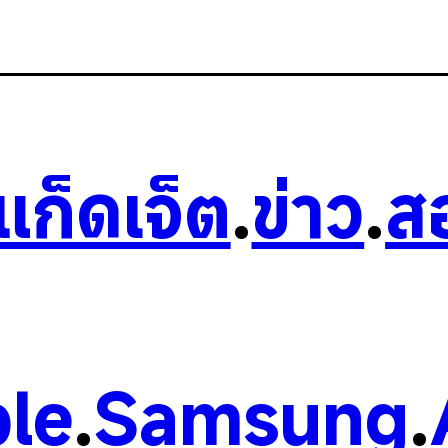
วแก็ดเจ็ต
.
ข่าว
.
ส
le
.
Samsung
.