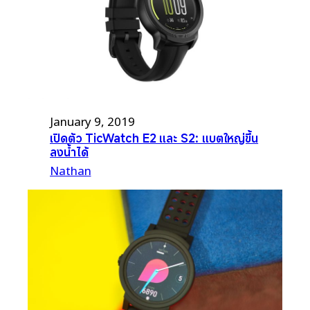
January 9, 2019
เปิดตัว TicWatch E2 และ S2: แบตใหญ่ขึ้น
ลงน้ำได้
Nathan