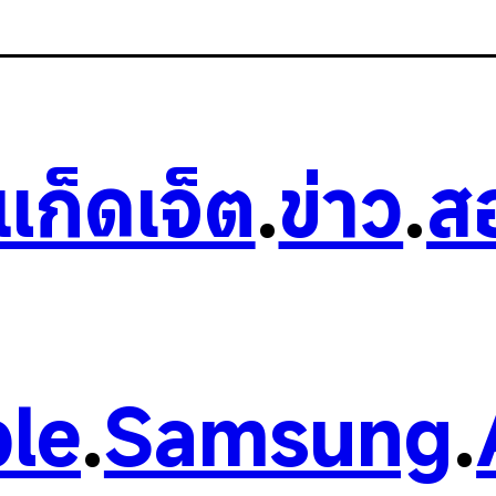
วแก็ดเจ็ต
.
ข่าว
.
ส
le
.
Samsung
.