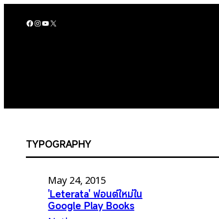
Skip
to
Facebook
Instagram
YouTube
X
content
TYPOGRAPHY
May 24, 2015
'Leterata' ฟอนต์ใหม่ใน
Google Play Books