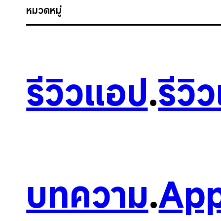
หมวดหมู่
รีวิวแอป
.
รีวิ
บทความ
.
App