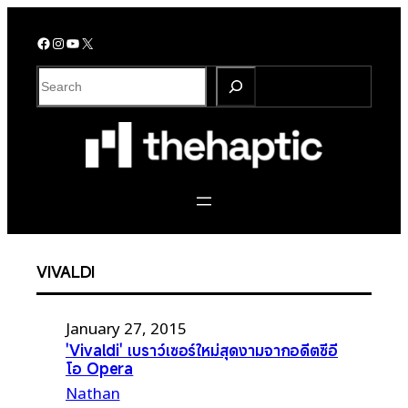
Skip
to
Facebook
Instagram
YouTube
X
content
S
e
a
r
c
h
VIVALDI
January 27, 2015
'Vivaldi' เบราว์เซอร์ใหม่สุดงามจากอดีตซีอี
โอ Opera
Nathan