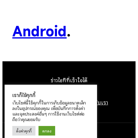
Android
.
ข่าวไอทีที่เข้าใจได้
Facebook
Instagram
YouTube
X
เราก็ใช้คุกกี้
หน้าแรก
ติดต่อเรา
ลิขสิทธิ์
เกี่ยวกับเรา
เว็บไซต์นี้ใช้คุกกี้ในการเก็บข้อมูลขนาดเล็ก
ลงในอุปกรณ์ของคุณ เพื่อบันทึกการตั้งค่า
นโยบายข้อมูลส่วนบุคคล
และจุดประสงค์อื่นๆ การใช้งานเว็บไซต์ต่อ
ถือว่าคุณยอมรับ
ตั้งค่าคุกกี้
ตกลง
ทำงานด้วย
WordPress