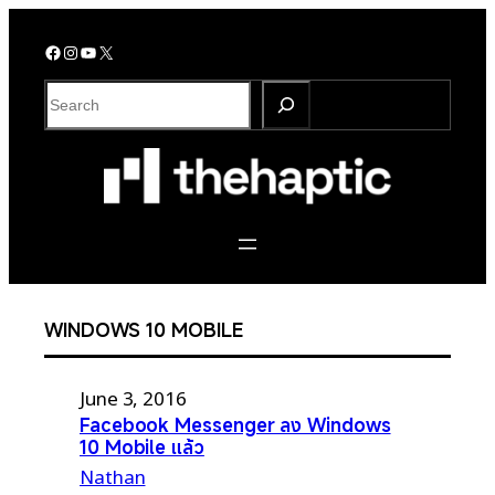
Skip
to
Facebook
Instagram
YouTube
X
content
S
e
a
r
c
h
WINDOWS 10 MOBILE
June 3, 2016
Facebook Messenger ลง Windows
10 Mobile แล้ว
Nathan